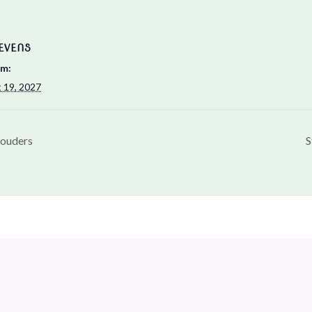
EVENS
m:
 19, 2027
 ouders
S