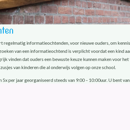
nten
rt regelmatig informatieochtenden, voor nieuwe ouders, om kenni
ezoeken van een informatieochtend is verplicht voordat een kind
grijk vinden dat ouders een bewuste keuze kunnen maken voor het 
f zusjes van kinderen die al onderwijs volgen op onze school.
5x per jaar georganiseerd steeds van 9:00 – 10:00uur. U bent van
menten te zien op de kalender.
htend staat gepland op woensdag
23 september
2026.