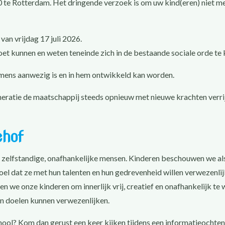
te Rotterdam. Het dringende verzoek is om uw kind(eren) niet m
van vrijdag 17 juli 2026.
oet kunnen en weten teneinde zich in de bestaande sociale orde te
e mens aanwezig is en in hem ontwikkeld kan worden.
eratie de maatschappij steeds opnieuw met nieuwe krachten verri
ehof
t zelfstandige, onafhankelijke mensen. Kinderen beschouwen we als
el dat ze met hun talenten en hun gedrevenheid willen verwezenli
n we onze kinderen om innerlijk vrij, creatief en onafhankelijk te
n doelen kunnen verwezenlijken.
ool? Kom dan gerust een keer kijken tijdens een informatieochten