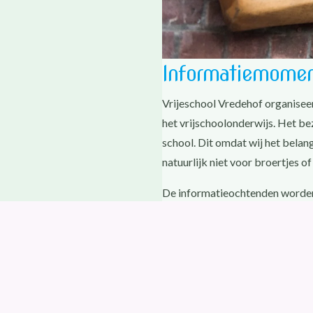
Informatiemome
Vrijeschool Vredehof organisee
het vrijschoolonderwijs. Het b
school. Dit omdat wij het belan
natuurlijk niet voor broertjes o
De informatieochtenden worden 
hieronder om alle informatiemo
De eerstvolgende informatieoc