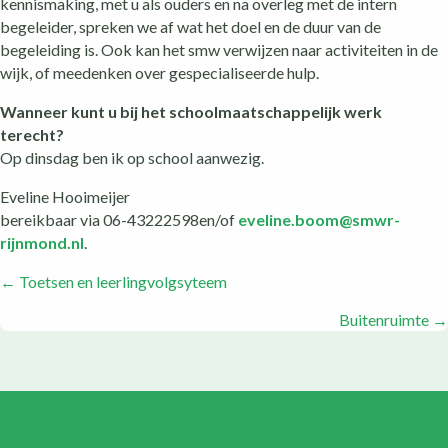
kennismaking, met u als ouders en na overleg met de intern
begeleider, spreken we af wat het doel en de duur van de
begeleiding is. Ook kan het smw verwijzen naar activiteiten in de
wijk, of meedenken over gespecialiseerde hulp.
Wanneer kunt u bij het schoolmaatschappelijk werk
terecht?
Op dinsdag ben ik op school aanwezig.
Eveline Hooimeijer
bereikbaar via 06-43222598en/of
eveline.boom@smwr-
rijnmond.nl
.
← Toetsen en leerlingvolgsyteem
P
Buitenruimte →
o
s
t