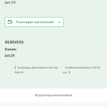
juni 24
Toevoegen aan kalender
GEGEVENS
Datum:
juni 24
Eindtoneelstuk klas 6 19:30
Studiedag, alle kinderen de hele
dag vrij
uur
© 2026 Vrijeschool Vredehof