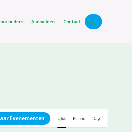
Zoeken
oor ouders
Aanmelden
Contact
E
naar Evenementen
Lijst
Maand
Dag
v