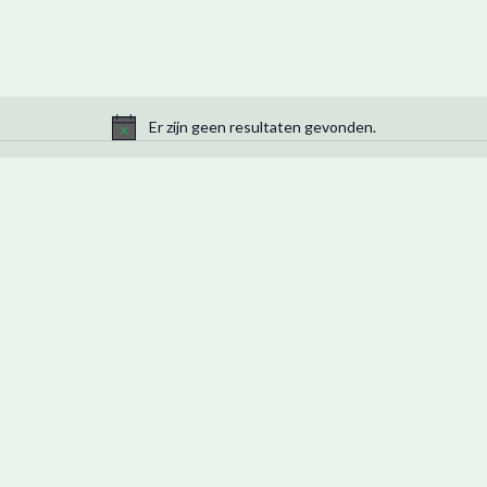
Er zijn geen resultaten gevonden.
B
e
r
i
c
h
t